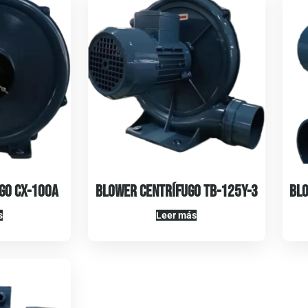
go CX-100A
Blower Centrífugo TB-125Y-3
Blo
s
Leer más