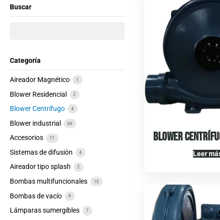
Buscar
Categoría
Aireador Magnético
1
Blower Residencial
2
Blower Centrífugo
4
Blower industrial
69
Blower Centrífu
Accesorios
11
Sistemas de difusión
Leer má
4
Aireador tipo splash
2
Bombas multifuncionales
15
Bombas de vacío
4
Lámparas sumergibles
7