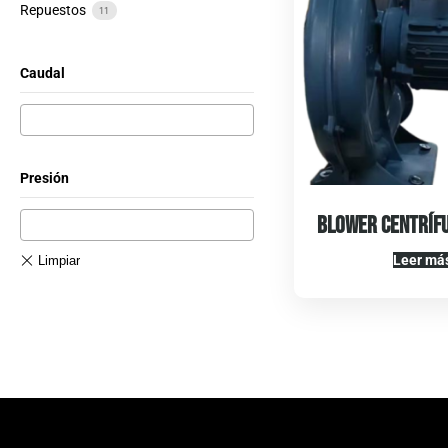
Repuestos
11
Caudal
Presión
Blower Centríf
Leer má