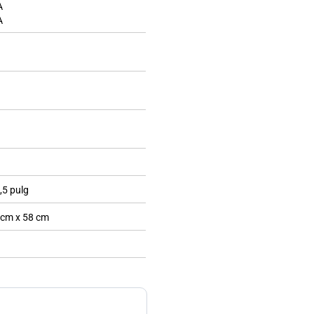
A
A
,5 pulg
 cm x 58 cm