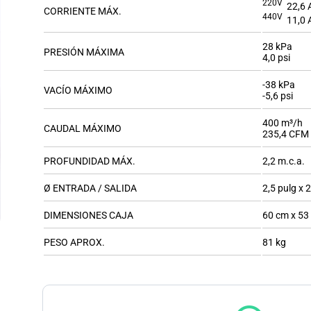
220V
22,6 
CORRIENTE MÁX.
440V
11,0 
28 kPa
PRESIÓN MÁXIMA
4,0 psi
-38 kPa
VACÍO MÁXIMO
-5,6 psi
400 m³/h
CAUDAL MÁXIMO
235,4 CFM
PROFUNDIDAD MÁX.
2,2 m.c.a.
Ø ENTRADA / SALIDA
2,5 pulg x 2
DIMENSIONES CAJA
60 cm x 53
PESO APROX.
81 kg