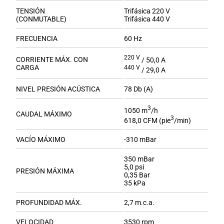
TENSIÓN
Trifásica 220 V
(CONMUTABLE)
Trifásica 440 V
FRECUENCIA
60 Hz
220 V
CORRIENTE MÁX. CON
/ 50,0 A
CARGA
440 V
/ 29,0 A
NIVEL PRESIÓN ACÚSTICA
78 Db (A)
3
1050 m
/h
CAUDAL MÁXIMO
3
618,0 CFM (pie
/min)
VACÍO MÁXIMO
-310 mBar
350 mBar
5,0 psi
PRESIÓN MÁXIMA
0,35 Bar
35 kPa
PROFUNDIDAD MÁX.
2,7 m.c.a.
VELOCIDAD
3530 rpm